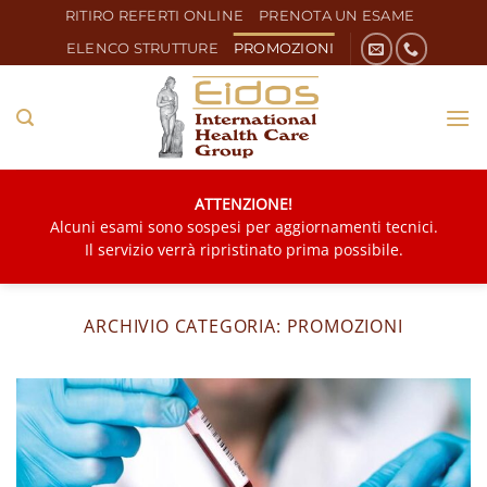
Salta
RITIRO REFERTI ONLINE
PRENOTA UN ESAME
ai
ELENCO STRUTTURE
PROMOZIONI
contenuti
ATTENZIONE!
Alcuni esami sono sospesi per aggiornamenti tecnici.
Il servizio verrà ripristinato prima possibile.
ARCHIVIO CATEGORIA:
PROMOZIONI