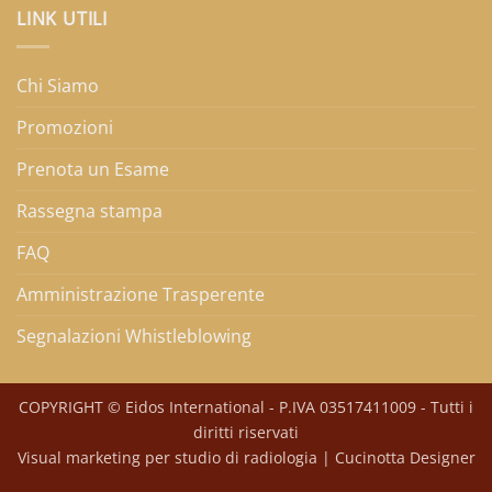
LINK UTILI
Chi Siamo
Promozioni
Prenota un Esame
Rassegna stampa
FAQ
Amministrazione Trasperente
Segnalazioni Whistleblowing
COPYRIGHT © Eidos International - P.IVA 03517411009 - Tutti i
diritti riservati
Visual marketing per studio di radiologia
| Cucinotta Designer