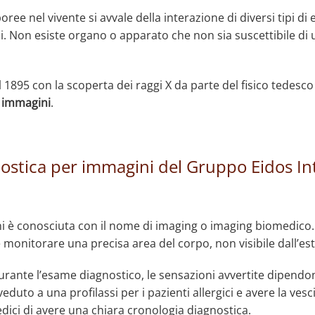
 nel vivente si avvale della interazione di diversi tipi di en
ici. Non esiste organo o apparato che non sia suscettibile di
 1895 con la scoperta dei raggi X da parte del fisico tedes
r immagini
.
gnostica per immagini del Gruppo Eidos In
ini è conosciuta con il nome di imaging o imaging biomedic
monitorare una precisa area del corpo, non visibile dall’es
ante l’esame diagnostico, le sensazioni avvertite dipendono
uto a una profilassi per i pazienti allergici e avere la vesci
dici di avere una chiara cronologia diagnostica.